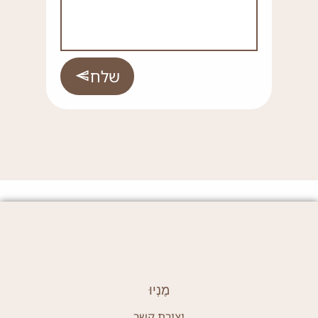
שלח
מֶנְיוּ
יצירת קשר