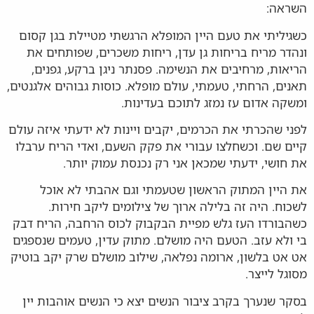
השראה:
כשגיליתי את טעם היין המופלא הרגשתי מטיילת בגן קסום
ונהדר מריח בריחות גן עדן, ריחות משכרים, שפותחים את
הריאות, מרחיבים את הנשימה. פסנתר ניגן ברקע, גפנים,
תאנים, הרחתי, טעמתי, עולם מופלא. כוסות גבוהים אלגנטים,
ומשקה אדום עז נמזג לתוכם בעדינות.
לפני שהכרתי את הכרמים, יקבים ויינות לא ידעתי איזה עולם
קיים שם. וכשחלצו עבורי את פקק השעם, ואדי הריח ערבלו
את חושי, ידעתי שמכאן אני רק נכנסת עמוק יותר.
את היין המתוק הראשון שטעמתי וגם אהבתי לא אוכל
לשכוח. היה זה בלילה ארוך של צילומים ליקב חירות.
כשהבורדו העז גלש מפיית הבקבוק לכוס הרחבה, הריח דבק
בי ולא עזב. הטעם היה מושלם. מתוק עדין, טעמים שנספגים
אט אט בלשון, ארומה נפלאה, שילוב מושלם שרק יקב בוטיק
מסוגל לייצר.
בסקר שנערך בקרב ציבור הנשים יצא כי הנשים אוהבות יין