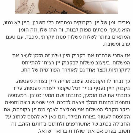
פורים. זמן של יין. בקבוקים נפתחים בלי חשבון. היין לא נמזג,
הוא נשפך, מכתים מפות לבנות. זה החג שלו. וזה הזמן
המתאים ביותר לשלוח משלוח מנות יוקרתי, מכבד. עם טעם
ערב ומשובח.
אז אחרי שבחרנו את בקבוק היין שלנו זה הזמן לעצב את
המשלוח. בעיצוב משלוח לבקבוק יין רציתי להתייחס
ליוקרתיות ומצד אחד גם לאווירה הפורימית של החג.
כך נבחר לו הקונספט. עיצוב אריזה ליין בצורת מעטפה.
בקבוק היין נעטף בנייר רגיל שקופל לצורת מעטפה, עליו
כתבתי את שם הנמען, כתובתו ושם המען כמובן. המעטפה
נחתמה בחותם המלך ויצאה לדרכה. למי שממש רוצה וחפצה
ביקר מקבלי המשלוח אני ממליצה לצרף כוס יין בקופסה, את
הקופסה לעטוף בצורת חבילה, וגם כאן לא להסס לכתוב על
החבילה בכתב של אחשדרפנים ולחתום בחותם הזהב. זה
חשוב. בפרט אם אתן שולחות בדואר ישראל.