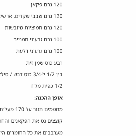
120 גרם פקאן
120 גרם שבבי שקדים, או שקדים שלמים
120 גרם חמוציות מיובשות
100 גרם גרעיני חמנייה
100 גרם גרעיני דלעת
רבע כוס שמן זית
בין 1/2 ל-3/4 כוס דבש / סילאן / מייפל או עירוב של שניים מהם
1/2 כפית מלח
אופן ההכנה:
מחממים תנור על 170 מעלות על טורבו.
קוצצים גס את הפקאנים והחמו
מערבבים את כל החומרים היב