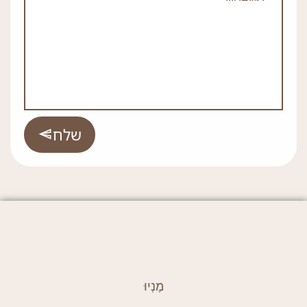
שלח
מֶנְיוּ