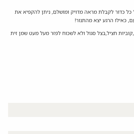
קצ'ות ניתן להכין במיני ואז לשקול את הבצק ל- 35 גר' כל כדור לקבלת מראה מדויק ומושלם, ניתן להקפיא את
, כאילו הרגע יצא מהתנור!
קוביות חציל,בצל סגול ולא לשכוח לפזר מעל מעט שמן זית