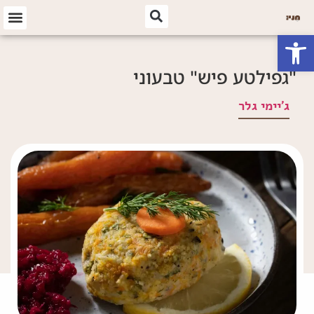
פתח סרגל נגישות
"גפילטע פיש" טבעוני
ג'יימי גלר