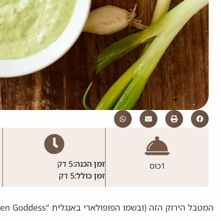
זמן הכנה:
5 דק
1
כוס
זמן כולל:
5 דק
המטבל הירוק הזה (ובשמו הפופולארי באנגלית "Green Goddess") מושלם כממרח, רוטב לסלט/ סלמון/ עוף/ והודו.