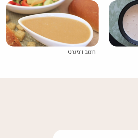
יגרט
חומוס שום צלוי עם פית