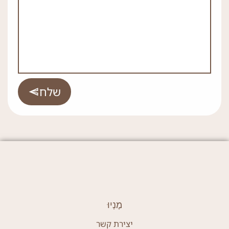
שלח
מֶנְיוּ
יצירת קשר