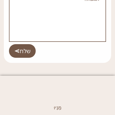
שלח
מֶנְיוּ