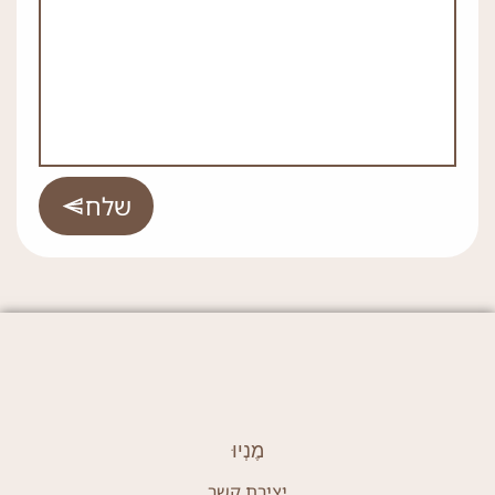
שלח
מֶנְיוּ
יצירת קשר