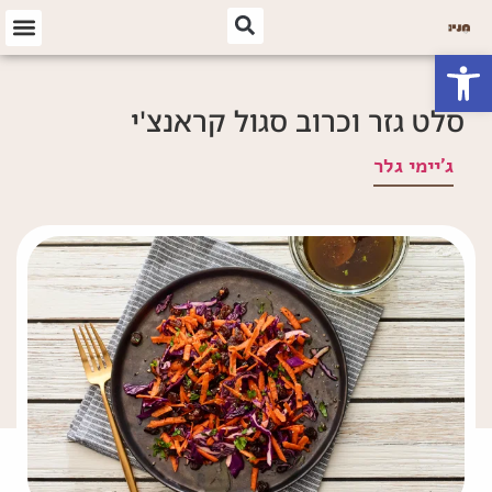
פתח סרגל נגישות
סלט גזר וכרוב סגול קראנצ'י
ג'יימי גלר