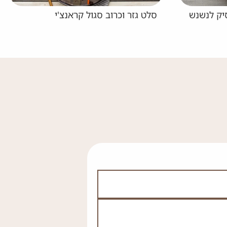
ראנצ'י
סלט סלק ורימונים