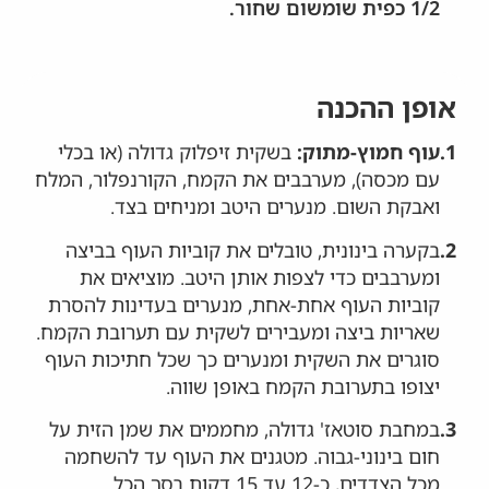
1/2 כפית שומשום שחור.
אופן ההכנה
1.
עוף חמוץ-מתוק:
בשקית זיפלוק גדולה (או בכלי
עם מכסה), מערבבים את הקמח, הקורנפלור, המלח
ואבקת השום. מנערים היטב ומניחים בצד.
2.
בקערה בינונית, טובלים את קוביות העוף בביצה
ומערבבים כדי לצפות אותן היטב. מוציאים את
קוביות העוף אחת-אחת, מנערים בעדינות להסרת
שאריות ביצה ומעבירים לשקית עם תערובת הקמח.
סוגרים את השקית ומנערים כך שכל חתיכות העוף
יצופו בתערובת הקמח באופן שווה.
3.
במחבת סוטאז' גדולה, מחממים את שמן הזית על
חום בינוני-גבוה. מטגנים את העוף עד להשחמה
מכל הצדדים, כ-12 עד 15 דקות בסך הכל.