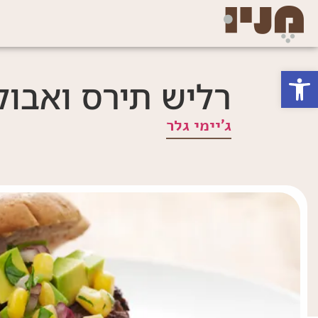
פתח סרגל נגישות
רליש תירס ואבוק
ג'יימי גלר