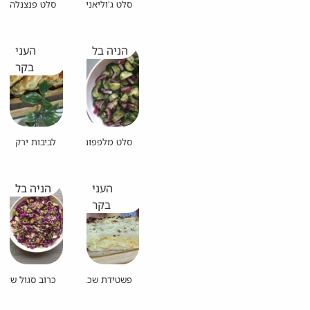
סלט ג'וליאנים מרענן
סלט פנצנלה
הניה בל
העני
בקר
סלט מלפפונים ושמיר מרענן
לביבות ירק
העני
הניה בל
בקר
פשטידת שכבות ירקות ובצק פריך
כרוב סגול שאי