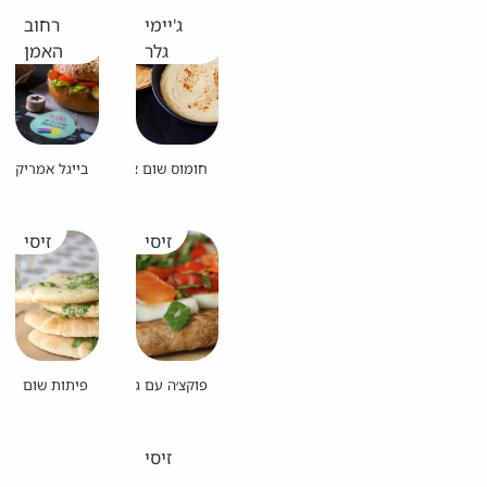
ג'יימי
רחוב
גלר
האמן
חומוס שום צלוי עם פיתה צ'יפס
בייגל אמריקאי
זיסי
זיסי
פוקצ׳ה עם גבינת חלומי
פיתות שום
זיסי