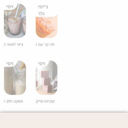
ג'יימי
זיסי
גלר
תה קר עם פלפל חריף
צ'אי לאטה קר
זיסי
זיסי
קוביות שייק קפואות
משקה חלב שקד