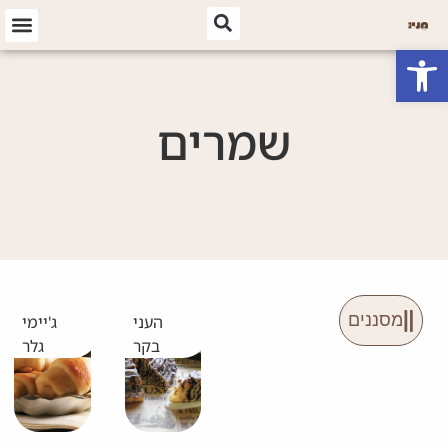
פתח סרגל נגישות
שמרים
מסננים
העני
ג'יימי
בקר
גלר