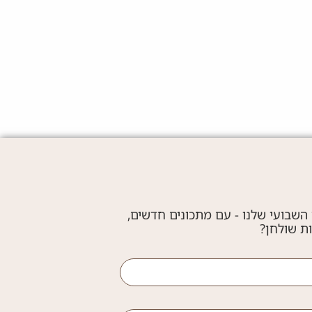
יידר לביבות תפוחי אדמה ועוף מטוגן
בשרי
15 דק'
קלה
ג'יימי גלר
יבות קפרזה: לביבות תפוחי אדמה וגבינה
חלבי
15 דק'
קלה