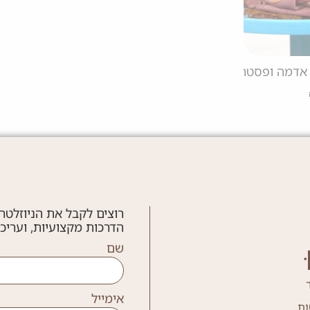
י אדמה ופסטרמה
סליידר לביבות תפוחי אדמה ואגסים עלומים
סל
חלבי
20 דק'
קלה
ג'יימי גלר
ג'יימי גלר
(לאטקס)
צ'יפס קלאסי כמו במסעדות
לב
פרווה
30 דק'
בינונית