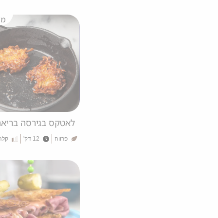
מש
לאטקס בגירסה בריא
פרווה
12 דק'
קלה