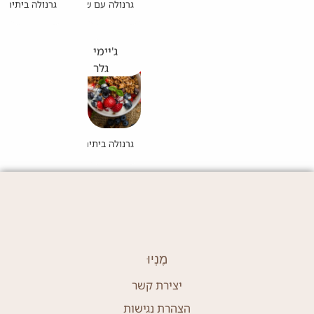
גרנולה עם שמן זית סילאן וסומאק
גרנולה ביתית ב
ג'יימי
גלר
גרנולה ביתית דלת שומן
מֶנְיוּ
יצירת קשר
הצהרת נגישות