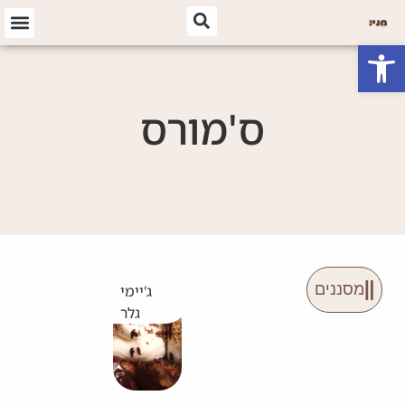
פתח סרגל נגישות
ס'מורס
מסננים
ג'יימי
גלר