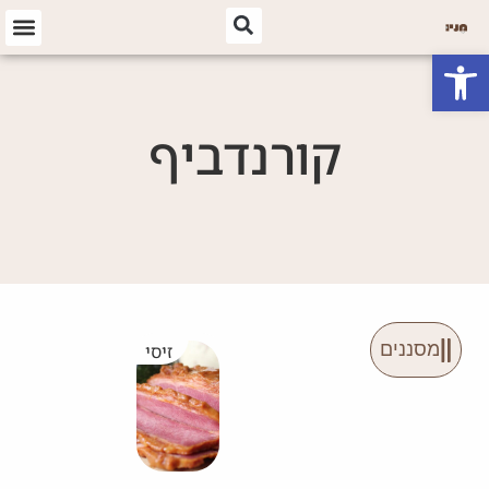
פתח סרגל נגישות
קורנדביף
מסננים
זיסי