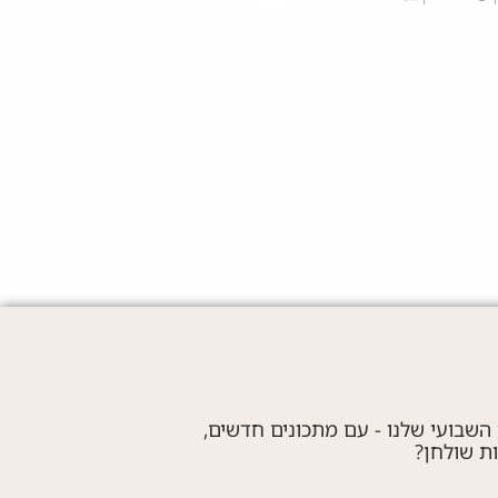
גולדיס
קר ברוטב יין וירקות שורש
40 דק'
קלה
גולדיס