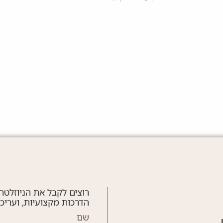
גולדיס
גולדיס
כריך חלה שניצל קריספי
לשון ב
בשרי
25 דק'
קלה
בשרי
גולדיס
גולדיס