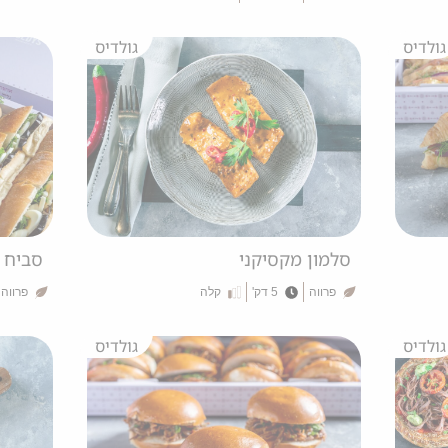
גולדיס
גולדיס
סלמון מקסיקני
סביח 
פרווה
5 דק'
קלה
פרווה
גולדיס
גולדיס