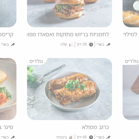
לחמניות בריוש מתוקות ואסאדו מפורק
קריספו
בשרי
35 דק'
קלה
בשרי
גולדיס
גולדיס
כרוב ממולא
סיגר ב
בשרי
45 דק'
בינונית
בשרי