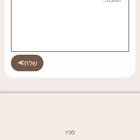
שלח
מֶנְיוּ