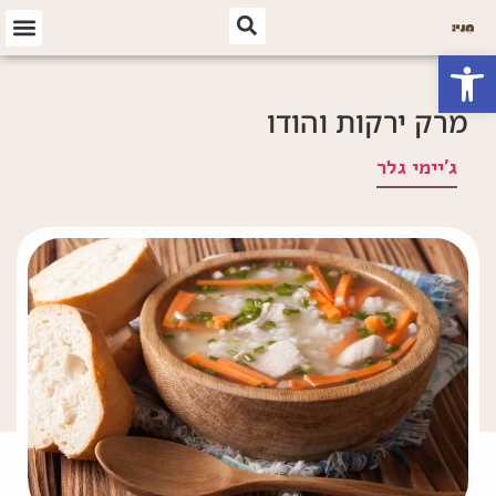
פתח סרגל נגישות
מרק ירקות והודו
ג'יימי גלר