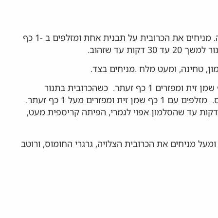
מחממים תנור ל190 מעלות ומרפדים 2 תבניות בנייר אפיה. מניחים את הכרובית על תבנית אחת ומזלפים ב -1 כף
ות עד שזהוב.
ון, טחינה, ומעט מלח .מניחים בצד.
על התבנית השניה מניחים את הסלמון. מזלפים עם 1 כף שמן זית ומפזרים 1 כף זעתר. כשהכרובית בתנור
מזהיבה, מוסיפים לתבנית את קרעי הפיתה וגרגירי החומוס. מזלפים עם 1 כף שמן זית ומפזרים מעל 1 כף זעתר.
ניסים את שתי התבניות לתנור וצולים למשך 15 עד 20 דקות עד שהסלמון אפוי לגמרי, הפיתה קריספית מעט,
מעל מניחים את הכרובית הצלויה, גרגרי החומוס, ורוטב