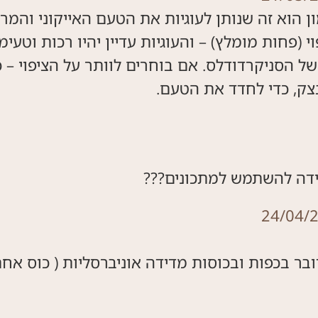
י (פחות מומלץ) – והעוגיות עדיין יהיו רכות וטעי
 הסניקרדודלס. אם בוחרים לוותר על הציפוי – כד
בצק, כדי לחדד את הטעם.
ידה להשתמש למתכונים???
24/04/
ות ובכוסות מדידה אוניברסליות ( כוס אחת שווה 240 מ"ל ). 